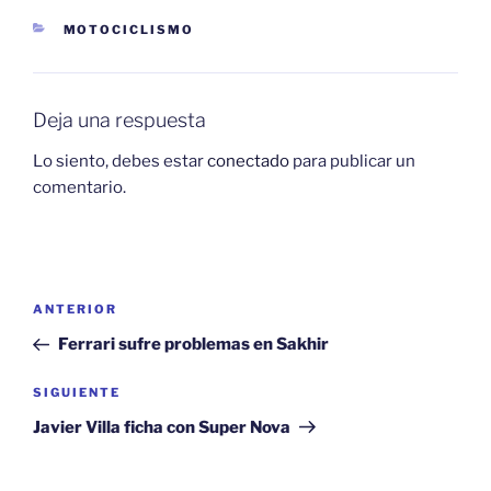
CATEGORÍAS
MOTOCICLISMO
Deja una respuesta
Lo siento, debes estar
conectado
para publicar un
comentario.
Navegación
Entrada
ANTERIOR
de
anterior:
Ferrari sufre problemas en Sakhir
entradas
Siguiente
SIGUIENTE
entrada
Javier Villa ficha con Super Nova