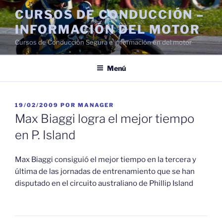
Saltar
CURSOS DE CONDUCCIÓN –
al
INFORMACIÓN DEL MOTOR
contenido
Cursos de Conducción Segura e información en del motor
Menú
PUBLICADO
19/02/2009
POR
MANAGER
EL
Max Biaggi logra el mejor tiempo
en P. Island
Max Biaggi consiguió el mejor tiempo en la tercera y
última de las jornadas de entrenamiento que se han
disputado en el circuito australiano de Phillip Island