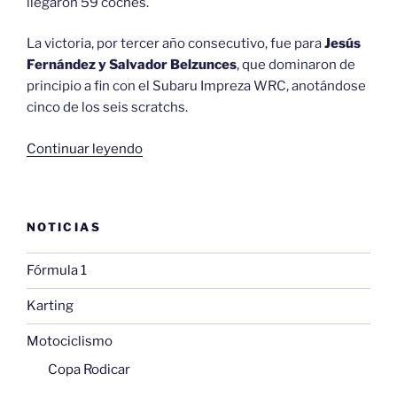
llegaron 59 coches.
La victoria, por tercer año consecutivo, fue para
Jesús
Fernández y Salvador Belzunces
, que dominaron de
principio a fin con el Subaru Impreza WRC, anotándose
cinco de los seis scratchs.
«Tano
Continuar leyendo
vence
en
el
NOTICIAS
Rally
Arroes-
Fórmula 1
Gijón»
Karting
Motociclismo
Copa Rodicar