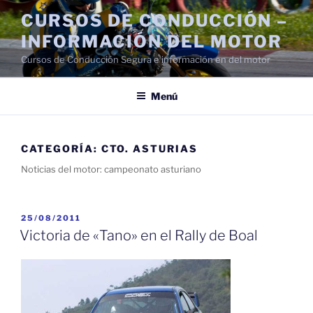
Saltar
CURSOS DE CONDUCCIÓN –
al
INFORMACIÓN DEL MOTOR
contenido
Cursos de Conducción Segura e información en del motor
Menú
CATEGORÍA:
CTO. ASTURIAS
Noticias del motor: campeonato asturiano
PUBLICADO
25/08/2011
EL
Victoria de «Tano» en el Rally de Boal