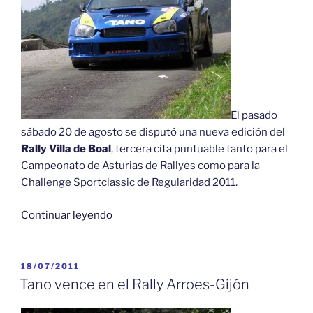
El pasado
sábado 20 de agosto se disputó una nueva edición del
Rally Villa de Boal
, tercera cita puntuable tanto para el
Campeonato de Asturias de Rallyes como para la
Challenge Sportclassic de Regularidad 2011.
«Victoria
Continuar leyendo
de
«Tano»
en
PUBLICADO
18/07/2011
EL
el
Tano vence en el Rally Arroes-Gijón
Rally