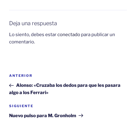
Deja una respuesta
Lo siento, debes estar
conectado
para publicar un
comentario.
Navegación
Entrada
ANTERIOR
de
anterior:
Alonso: «Cruzaba los dedos para que les pasara
entradas
algo a los Ferrari»
Siguiente
SIGUIENTE
entrada
Nuevo pulso para M. Gronholm