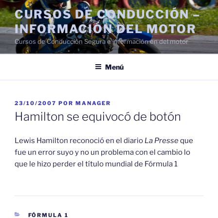
Saltar
CURSOS DE CONDUCCIÓN –
al
INFORMACIÓN DEL MOTOR
contenido
Cursos de Conducción Segura e información en del motor
Menú
PUBLICADO
23/10/2007
POR
MANAGER
EL
Hamilton se equivocó de botón
Lewis Hamilton reconoció en el diario
La Presse
que
fue un error suyo y no un problema con el cambio lo
que le hizo perder el título mundial de Fórmula 1
CATEGORÍAS
FÓRMULA 1