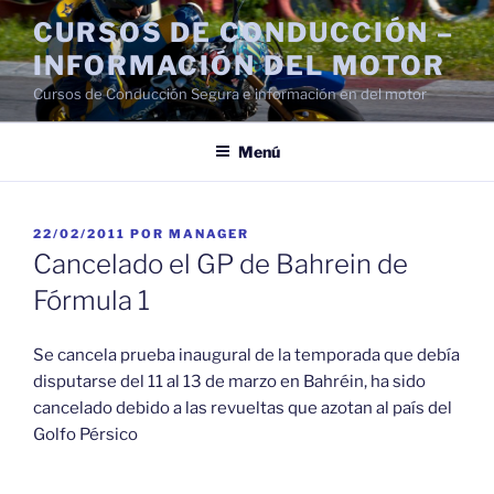
Saltar
CURSOS DE CONDUCCIÓN –
al
INFORMACIÓN DEL MOTOR
contenido
Cursos de Conducción Segura e información en del motor
Menú
PUBLICADO
22/02/2011
POR
MANAGER
EL
Cancelado el GP de Bahrein de
Fórmula 1
Se cancela prueba inaugural de la temporada que debía
disputarse del 11 al 13 de marzo en Bahréin, ha sido
cancelado debido a las revueltas que azotan al país del
Golfo Pérsico