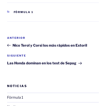
CATEGORÍAS
FÓRMULA 1
Navegación
Entrada
ANTERIOR
de
anterior:
Nico Terol y Corsi los más rápidos en Estoril
entradas
Siguiente
SIGUIENTE
entrada
Las Honda dominan en los test de Sepag
NOTICIAS
Fórmula 1