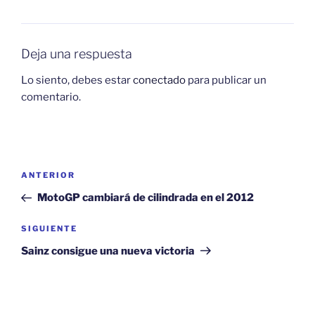
Deja una respuesta
Lo siento, debes estar
conectado
para publicar un
comentario.
Navegación
Entrada
ANTERIOR
de
anterior:
MotoGP cambiará de cilindrada en el 2012
entradas
Siguiente
SIGUIENTE
entrada
Sainz consigue una nueva victoria