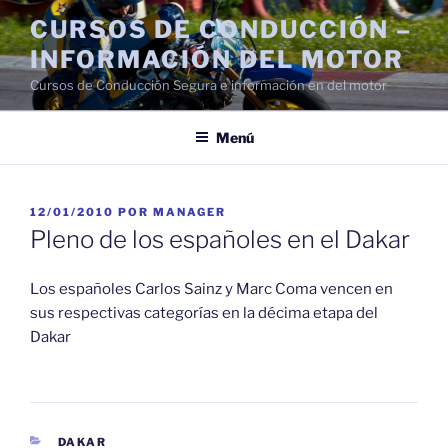
Saltar
CURSOS DE CONDUCCIÓN –
al
INFORMACIÓN DEL MOTOR
contenido
Cursos de Conducción Segura e información en del motor
Menú
PUBLICADO
12/01/2010
POR
MANAGER
EL
Pleno de los españoles en el Dakar
Los españoles Carlos Sainz y Marc Coma vencen en
sus respectivas categorías en la décima etapa del
Dakar
CATEGORÍAS
DAKAR