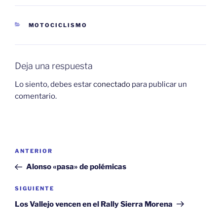
CATEGORÍAS
MOTOCICLISMO
Deja una respuesta
Lo siento, debes estar
conectado
para publicar un
comentario.
Navegación
Entrada
ANTERIOR
de
anterior:
Alonso «pasa» de polémicas
entradas
Siguiente
SIGUIENTE
entrada
Los Vallejo vencen en el Rally Sierra Morena