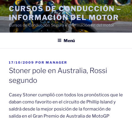
Saltar
CURSOS DE CONDUCCIÓN –
al
INFORMACIÓN DEL MOTOR
contenido
Cursos de Conducción Segura e información en del motor
Menú
PUBLICADO
17/10/2009
POR
MANAGER
EL
Stoner pole en Australia, Rossi
segundo
Casey Stoner cumplió con todos los pronósticos que le
daban como favorito en el circuito de Phillip Island y
saldrá desde la mejor posición de la formación de
salida en el Gran Premio de Australia de MotoGP